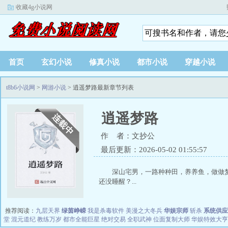
收藏4g小说网
首页
玄幻小说
修真小说
都市小说
穿越小说
t8b6小说网
>
网游小说
> 逍遥梦路最新章节列表
逍遥梦路
作 者：文抄公
最后更新：2026-05-02 01:55:57
深山宅男，一路种种田，养养鱼，做做
还没睡醒？...
推荐阅读：
九层天界
绿茵峥嵘
我是杀毒软件
美漫之大冬兵
华娱宗师
斩杀
系统供应
堂
混元道纪
教练万岁
都市全能巨星
绝对交易
全职武神
位面复制大师
华娱特效大亨