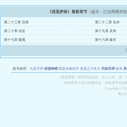
《逍遥梦路》最新章节
（提示：已启用缓存
第二十三章 后续
第二十二章 击杀
第二十章 迫近
第十九章 灵米
第十七章 窥视
第十六章 破关
新书推荐：
九层天界
绿茵峥嵘
我是杀毒软件
美漫之大冬兵
华娱宗师
斩杀
系
空城
战争天堂
混元道纪
教练万岁
都市全能巨星
绝对交易
全职武神
位面复制
《逍遥梦路》情节跌宕起伏、扣人心弦，是一本
本站所有小说为转载作品，所有章节均由
Copyright © 2
粤IC