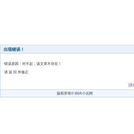
出现错误！
错误原因：对不起，该文章不存在！
请
返 回
并修正
[
关
版权所有©
t8b6小说网