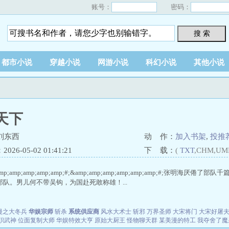
账号：
密码：
搜 索
都市小说
穿越小说
网游小说
科幻小说
其他小说
天下
刘东西
动 作：
加入书架
,
投推
26-05-02 01:41:21
下 载：
(
TXT
,CHM,UM
amp;amp;amp;amp;amp;#;&amp;amp;amp;amp;amp;amp;#;张
队。男儿何不带吴钩，为国赴死敢称雄！...
漫之大冬兵
华娱宗师
斩杀
系统供应商
风水大术士
斩邪
万界圣师
大宋将门
大宋好屠
职武神
位面复制大师
华娱特效大亨
原始大厨王
怪物聊天群
某美漫的特工
我夺舍了魔