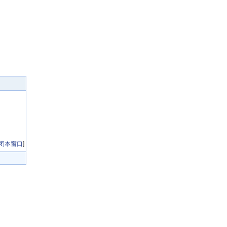
闭本窗口
]