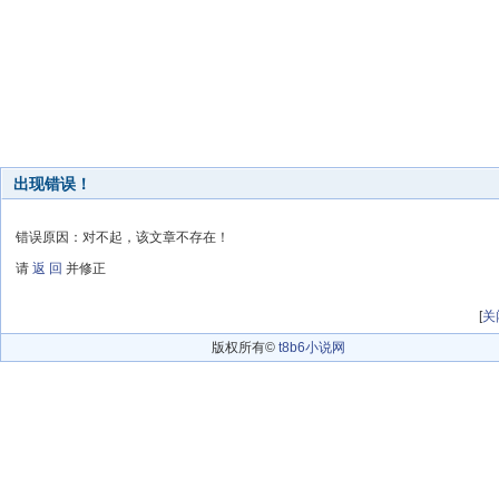
出现错误！
错误原因：对不起，该文章不存在！
请
返 回
并修正
[
关
版权所有©
t8b6小说网