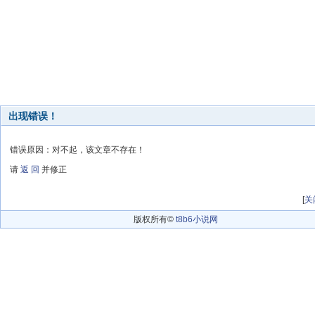
出现错误！
错误原因：对不起，该文章不存在！
请
返 回
并修正
[
关
版权所有©
t8b6小说网