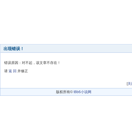
出现错误！
错误原因：对不起，该文章不存在！
请
返 回
并修正
[
关
版权所有©
t8b6小说网