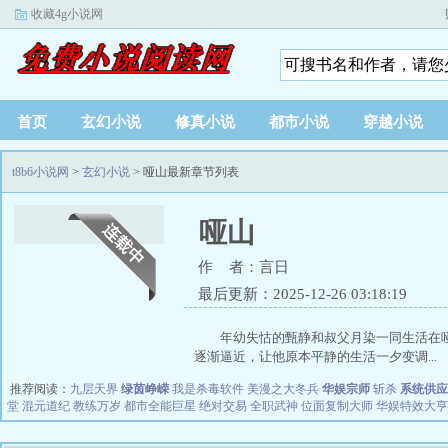
收藏4g小说网
首页
玄幻小说
修真小说
都市小说
穿越小说
t8b6小说网
>
玄幻小说
> 哑山最新章节列表
哑山
作 者：言日
最后更新：2025-12-26 03:18:19
年幼失怙的甄静和叔父月染一同生活在
逐渐逼近，让他原本平静的生活一夕变调...
推荐阅读：
九层天界
绿茵峥嵘
我是杀毒软件
美漫之大冬兵
华娱宗师
斩杀
系统供应
堂
混元道纪
教练万岁
都市全能巨星
绝对交易
全职武神
位面复制大师
华娱特效大亨