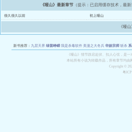
《哑山》最新章节
（提示：已启用缓存技术，最新
很久很久以前
初上哑山
《哑山
新书推荐：
九层天界
绿茵峥嵘
我是杀毒软件
美漫之大冬兵
华娱宗师
斩杀
系
空城
战争天堂
混元道纪
教练万岁
都市全能巨星
绝对交易
全职武神
位面复制
《哑山》情节跌宕起伏、扣人心弦，是一本
本站所有小说为转载作品，所有章节均由
Copyright © 2
粤IC