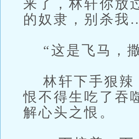
来了，林轩你放
的奴隶，别杀我
“这是飞马，撒
林轩下手狠辣
恨不得生吃了吞
解心头之恨。