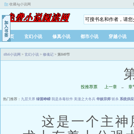
收藏4g小说网
首页
玄幻小说
修真小说
都市小说
穿越小说
t8b6小说网
>
玄幻小说
>
修魂记
> 第849节
第
投推荐票
上一章
章
←
热门推荐：
九层天界
绿茵峥嵘
我是杀毒软件
美漫之大冬兵
华娱宗师
斩杀
系统供应
这是一个主神