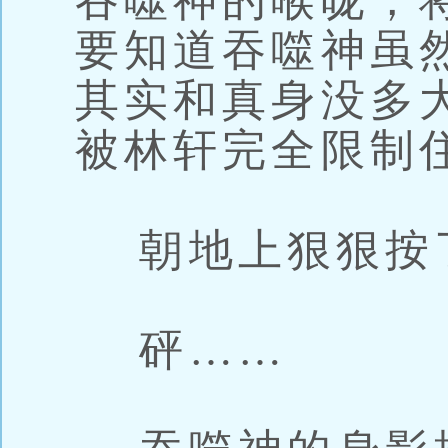
吞噬神的喉咙，
要知道吞噬神虽
其实和真身没多
被林轩完全限制
朝地上狠狠按
砰……