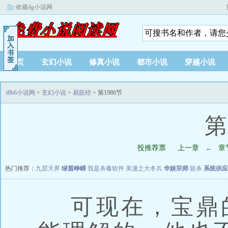
收藏4g小说网
首页
玄幻小说
修真小说
都市小说
穿越小说
t8b6小说网
>
玄幻小说
>
易筋经
> 第1986节
第
投推荐票
上一章
章
←
热门推荐：
九层天界
绿茵峥嵘
我是杀毒软件
美漫之大冬兵
华娱宗师
斩杀
系统供应
可现在，宝鼎