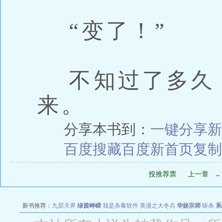
“变了！”
不知过了多久
来。
分享本书到：
一键分享
新
百度搜藏
百度新首页
复制
投推荐票
上一章
新书推荐：
九层天界
绿茵峥嵘
我是杀毒软件
美漫之大冬兵
华娱宗师
斩杀
系
空城
战争天堂
混元道纪
教练万岁
都市全能巨星
绝对交易
全职武神
位面复制