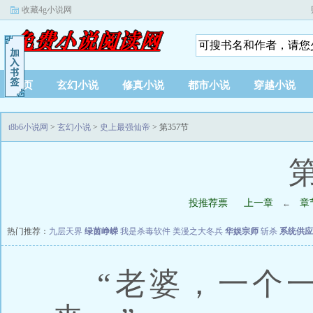
收藏4g小说网
首页
玄幻小说
修真小说
都市小说
穿越小说
t8b6小说网
>
玄幻小说
>
史上最强仙帝
> 第357节
第
投推荐票
上一章
章
←
热门推荐：
九层天界
绿茵峥嵘
我是杀毒软件
美漫之大冬兵
华娱宗师
斩杀
系统供应
“老婆，一个一