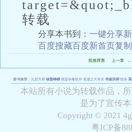
target=&quot;_b
转载
分享本书到：
一键分享
新
百度搜藏
百度新首页
复制
投推荐票
上一章
新书推荐：
九层天界
绿茵峥嵘
我是杀毒软件
美漫之大冬兵
华娱宗师
斩杀
系
空城
战争天堂
混元道纪
教练万岁
都市全能巨星
绝对交易
全职武神
位面复制
本站所有小说为转载作品，所
是为了宣传本
Copyright © 2021 4
粤ICP备8