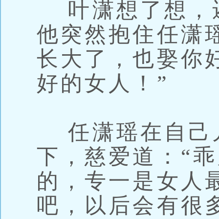
叶潇想了想，
他突然抱住任潇
长大了，也娶你
好的女人！”
任潇瑶在自己
下，慈爱道：“
的，专一是女人
吧，以后会有很