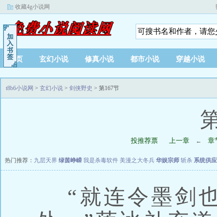
收藏4g小说网
首页
玄幻小说
修真小说
都市小说
穿越小说
t8b6小说网
>
玄幻小说
>
剑侠野史
> 第167节
第
投推荐票
上一章
章
←
热门推荐：
九层天界
绿茵峥嵘
我是杀毒软件
美漫之大冬兵
华娱宗师
斩杀
系统供应
“就连令墨剑也