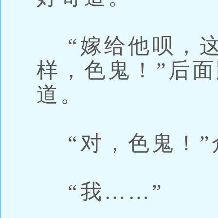
“嫁给他呗，这
样，色鬼！”后
道。
“对，色鬼！”
“我……”