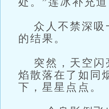
处。”莲冰补充道
众人不禁深吸
的结果。
突然，天空闪
焰散落在了如同
下，星星点点。