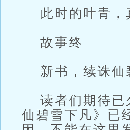
此时的叶青，
故事终
新书，续诛仙
读者们期待已
仙碧雪下凡》已
因，不能在这里