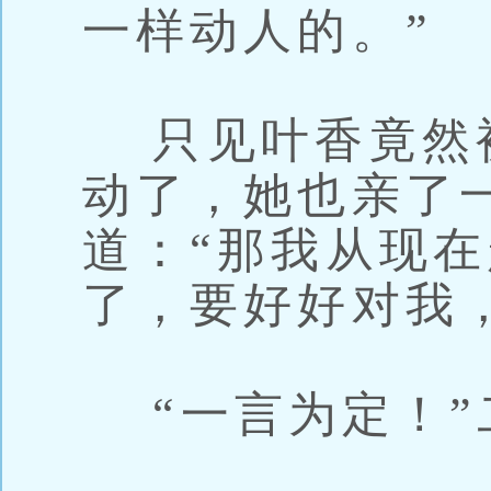
一样动人的。”
只见叶香竟然
动了，她也亲了
道：“那我从现
了，要好好对我
“一言为定！”