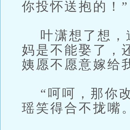
你投怀送抱的！”
叶潇想了想，道
妈是不能娶了，
姨愿不愿意嫁给
“呵呵，那你改
瑶笑得合不拢嘴