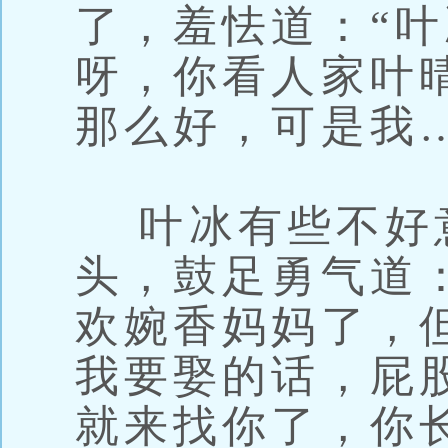
了，羞怯道：“
呀，你看人家叶
那么好，可是我
叶冰有些不好
头，鼓足勇气道
欢婉香妈妈了，
我要娶的话，屁
就来找你了，你