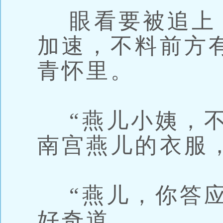
眼看要被追上
加速，不料前方
青怀里。
“燕儿小姨，不
南宫燕儿的衣服
“燕儿，你答应
好奇道。