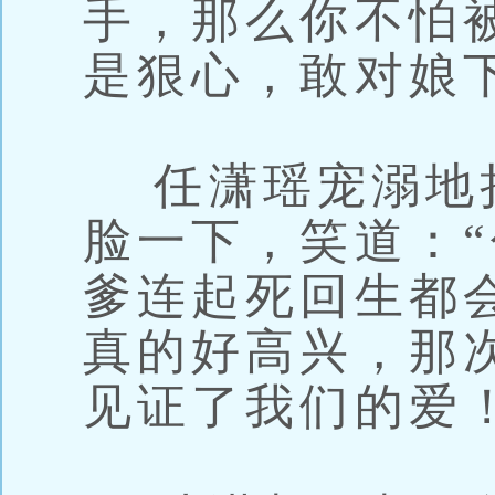
手，那么你不怕
是狠心，敢对娘
任潇瑶宠溺地
脸一下，笑道：
爹连起死回生都
真的好高兴，那
见证了我们的爱！