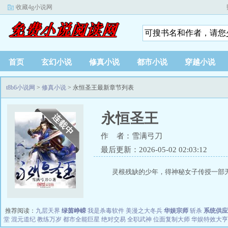
收藏4g小说网
首页
玄幻小说
修真小说
都市小说
穿越小说
t8b6小说网
>
修真小说
> 永恒圣王最新章节列表
永恒圣王
作 者：雪满弓刀
最后更新：2026-05-02 02:03:12
灵根残缺的少年，得神秘女子传授一部无
推荐阅读：
九层天界
绿茵峥嵘
我是杀毒软件
美漫之大冬兵
华娱宗师
斩杀
系统供应
堂
混元道纪
教练万岁
都市全能巨星
绝对交易
全职武神
位面复制大师
华娱特效大亨