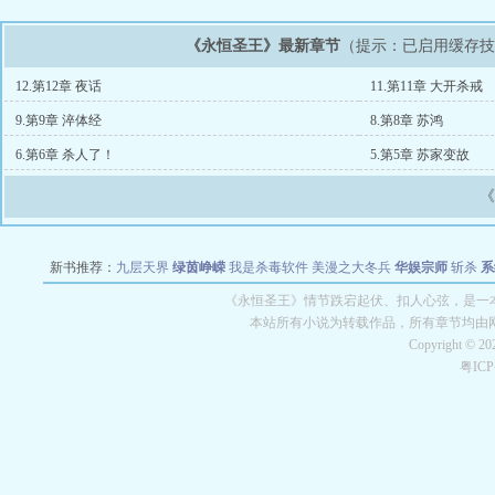
《永恒圣王》最新章节
（提示：已启用缓存
12.第12章 夜话
11.第11章 大开杀戒
9.第9章 淬体经
8.第8章 苏鸿
6.第6章 杀人了！
5.第5章 苏家变故
新书推荐：
九层天界
绿茵峥嵘
我是杀毒软件
美漫之大冬兵
华娱宗师
斩杀
系
空城
战争天堂
混元道纪
教练万岁
都市全能巨星
绝对交易
全职武神
位面复制
《永恒圣王》情节跌宕起伏、扣人心弦，是一本
本站所有小说为转载作品，所有章节均由
Copyright © 2
粤IC