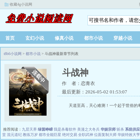
收藏4g小说网
首页
玄幻小说
修真小说
都市小说
穿越小说
t8b6小说网
>
都市小说
> 斗战神最新章节列表
斗战神
作 者：恋青衣
最后更新：2026-05-02 01:53:07
天道至高，天心难测！一个起于世俗的卑
推荐阅读：
九层天界
绿茵峥嵘
我是杀毒软件
美漫之大冬兵
华娱宗师
斩杀
系统供应
堂
混元道纪
教练万岁
都市全能巨星
绝对交易
全职武神
位面复制大师
华娱特效大亨