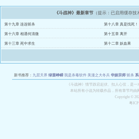
《斗战神》最新章节
（提示：已启用缓存技
第十九章 连连斩杀
第十八章 真是找死！
第十六章 相遇何清微
第十五章 离开
第十三章 死中求生
第十二章 妖血果
新书推荐：
九层天界
绿茵峥嵘
我是杀毒软件
美漫之大冬兵
华娱宗师
斩杀
系
空城
战争天堂
混元道纪
教练万岁
都市全能巨星
绝对交易
全职武神
位面复制
《斗战神》情节跌宕起伏、扣人心弦，是一本
本站所有小说为转载作品，所有章节均由
Copyright © 2
粤IC