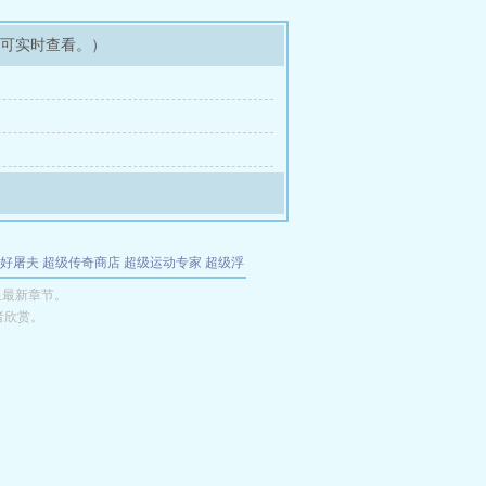
即可实时查看。）
好屠夫
超级传奇商店
超级运动专家
超级浮
的特工
我夺舍了魔皇
都市极品医仙
九天
酋
皇最新章节。
者欣赏。