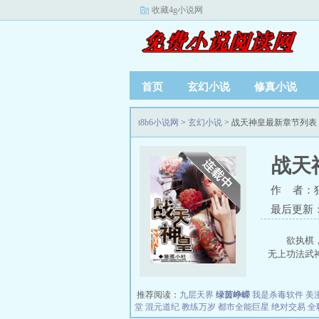
收藏4g小说网
首页
玄幻小说
修真小说
t8b6小说网
>
玄幻小说
> 战天神皇最新章节列表
战天
作 者：
最后更新：20
欲执棋
无上功法武神
推荐阅读：
九层天界
绿茵峥嵘
我是杀毒软件
美
堂
混元道纪
教练万岁
都市全能巨星
绝对交易
全