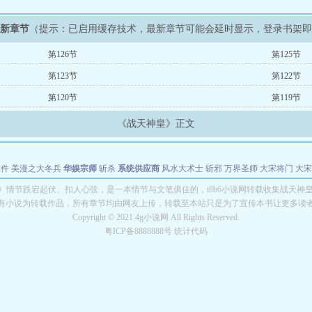
最新章节
（提示：已启用缓存技术，最新章节可能会延时显示，登录书架
第126节
第125节
第123节
第122节
第120节
第119节
《战天神皇》正文
软件
美漫之大冬兵
华娱宗师
斩杀
系统供应商
风水大术士
斩邪
万界圣师
大宋将门
大宋
能巨星
绝对交易
全职武神
位面复制大师
华娱特效大亨
原始大厨王
怪物聊天群
某美漫
》情节跌宕起伏、扣人心弦，是一本情节与文笔俱佳的，t8b6小说网转载收集战天神
有小说为转载作品，所有章节均由网友上传，转载至本站只是为了宣传本书让更多读
长别打脸
Copyright © 2021 4g小说网 All Rights Reserved.
粤ICP备8888888号 统计代码