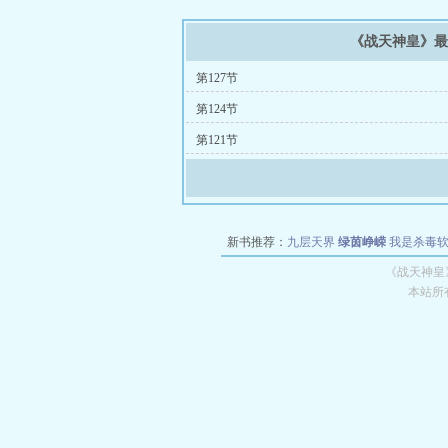
《战天神皇》
第127节
第124节
第121节
新书推荐：
九层天界
绿茵峥嵘
我是杀毒
空城
战争天堂
混元道纪
教练万岁
都市全
《战天神皇
本站所