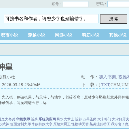
账号：
密码：
搜 索
都市小说
穿越小说
网游小说
科幻小说
其他小说
神皇
独孤小杜
动 作：
加入书架
,
投推
26-03-19 23:49:46
下 载：
(
TXT
,CHM,UM
，先入棋，剑破棋局，与天斗，与地争，剑碎苍穹！废材少年坠崖却意外拜神秘
录传承，闯魔域进五行，远...
漫之大冬兵
华娱宗师
斩杀
系统供应商
风水大术士
斩邪
万界圣师
大宋将门
大宋好屠
职武神
位面复制大师
华娱特效大亨
原始大厨王
怪物聊天群
某美漫的特工
我夺舍了魔