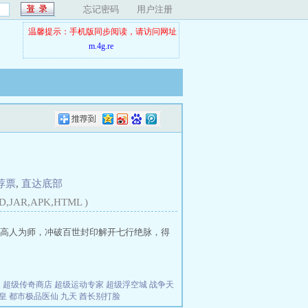
忘记密码
用户注册
温馨提示：手机版同步阅读，请访问网址
m.4g.re
荐票
,
直达底部
D,JAR,APK,HTML )
高人为师，冲破百世封印解开七行绝脉，得
夫
超级传奇商店
超级运动专家
超级浮空城
战争天
皇
都市极品医仙
九天
酋长别打脸