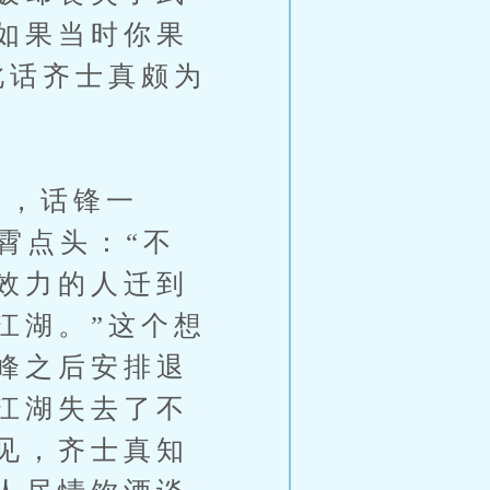
如果当时你果
此话齐士真颇为
，话锋一
霄点头：“不
效力的人迁到
江湖。”这个想
峰之后安排退
江湖失去了不
见，齐士真知