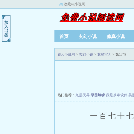
收藏4g小说网
首页
玄幻小说
修真小说
t8b6小说网
>
玄幻小说
>
龙鳞宝刀
> 第17节
热门推荐：
九层天界
绿茵峥嵘
我是杀毒软件
美
一百七十七