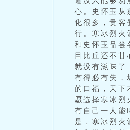
道没人能够劝
心。史怀玉从
化很多，贵客
行。寒冰烈火
和史怀玉品尝
目比丘还不甘
就没有滋味了
有得必有失，
的口福，天下
愿选择寒冰烈
有自己一人能
是，寒冰烈火