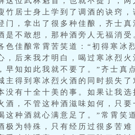
解这位武林魁首，也就不提了，两
瘦竹居士身上学到了调酒的诀窍，
登门，拿出了很多种佳酿，齐士真
酒是不敢想，那种酒旁人无福消受
各色佳酿常霄苦笑道：“初得寒冰
心，后来我才明白，喝过寒冰烈火
，早知如此我就不要了。”齐士真
城主得到寒冰烈火酒的同时损失了
本没有十全十美的事。如果让我选
火酒，不管这种酒滋味如何，只要
喝这种酒就心满意足了。”常霄笑道
酒极为特殊，只有经历过很多苦难