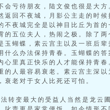
不会亏待朋友，陆文俊也很是大方
然返回不夜城，月影公主走的时候
的不夜城完全是以神目比丘为首的
霄的五位夫人，热闹之极。除了两
是玉蝴蝶，素云宫主以及一班后辈
用什么办法保持青春。玉蝴蝶的答
内心里真正快乐的人才能保持青春
重的人最容易衰老。素云宫主深以
，衰老对于女人比死还可怕。
转变最大的受益人当然是龙云圃
，叱责更是家常便饭。如今情形不