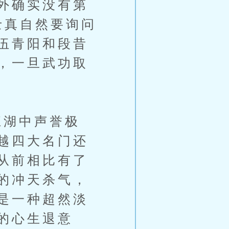
外确实没有第
士真自然要询问
伍青阳和段昔
，一旦武功取
湖中声誉极
越四大名门还
从前相比有了
的冲天杀气，
是一种超然淡
的心生退意