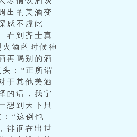
人尽情饮酒谈
调出的美酒变
深感不虚此
。看到齐士真
烈火酒的时候神
酒再喝别的酒
点头：“正所谓
对于其他美酒
择的话，我宁
一想到天下只
：“这倒也
，徘徊在出世