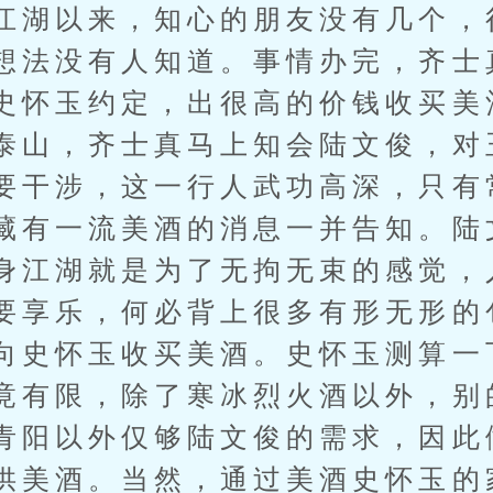
江湖以来，知心的朋友没有几个，
想法没有人知道。事情办完，齐士
史怀玉约定，出很高的价钱收买美
泰山，齐士真马上知会陆文俊，对
要干涉，这一行人武功高深，只有
藏有一流美酒的消息一并告知。陆
身江湖就是为了无拘无束的感觉，
要享乐，何必背上很多有形无形的
向史怀玉收买美酒。史怀玉测算一
竟有限，除了寒冰烈火酒以外，别
青阳以外仅够陆文俊的需求，因此
供美酒。当然，通过美酒史怀玉的