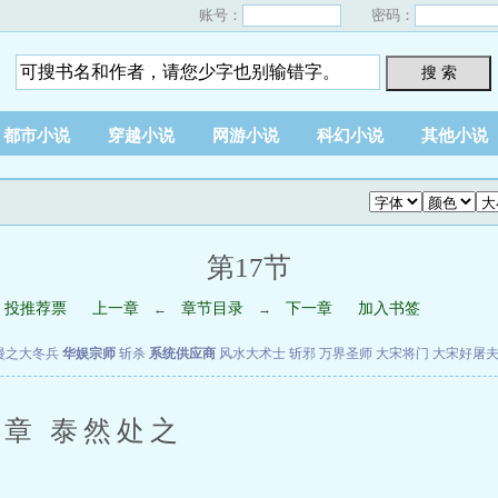
账号：
密码：
搜 索
都市小说
穿越小说
网游小说
科幻小说
其他小说
第17节
投推荐票
上一章
章节目录
下一章
加入书签
←
→
漫之大冬兵
华娱宗师
斩杀
系统供应商
风水大术士
斩邪
万界圣师
大宋将门
大宋好屠
章 泰然处之