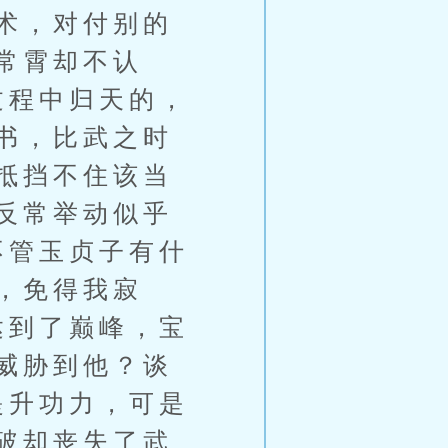
术，对付别的
常霄却不认
过程中归天的，
书，比武之时
抵挡不住该当
反常举动似乎
不管玉贞子有什
，免得我寂
达到了巅峰，宝
威胁到他？谈
提升功力，可是
破却丧失了武