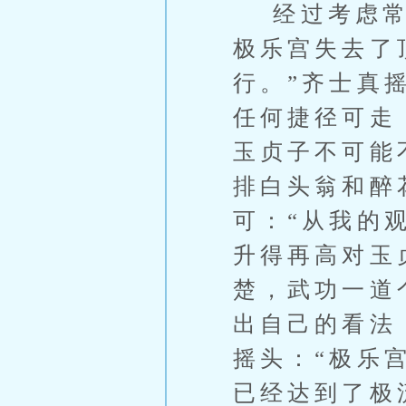
经过考虑常霄
极乐宫失去了
行。”齐士真
任何捷径可走
玉贞子不可能
排白头翁和醉
可：“从我的
升得再高对玉
楚，武功一道
出自己的看法
摇头：“极乐
已经达到了极