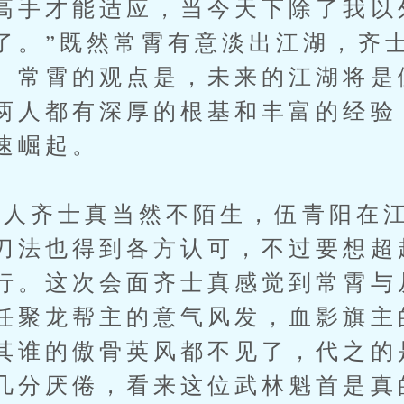
高手才能适应，当今天下除了我以
了。”既然常霄有意淡出江湖，齐
。常霄的观点是，未来的江湖将是
两人都有深厚的根基和丰富的经验
速崛起。
人齐士真当然不陌生，伍青阳在江
刀法也得到各方认可，不过要想超
行。这次会面齐士真感觉到常霄与
任聚龙帮主的意气风发，血影旗主
其谁的傲骨英风都不见了，代之的
几分厌倦，看来这位武林魁首是真