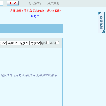
忘记密码
用户注册
温馨提示：手机版同步阅读，请访问网址
m.4g.re
翻页
夜间
夫
超级传奇商店
超级运动专家
超级浮空城
战争天堂
混元道纪
教练万岁
都市全能巨星