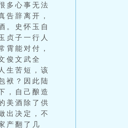
很多心事无法
真告辞离开，
酒。史怀玉自
玉贞子一行人
常霄能对付，
文俊文武全
人生苦短，该
包袱？因此陆
下，自己酿造
的美酒除了供
做出决定，不
家产翻了几