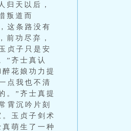
人归天以后，
惜叛道而
白，这条路没有
，前功尽弃，
，玉贞子只是安
。”齐士真认
和醉花娘功力提
这一点我也不清
的。”齐士真提
”常霄沉吟片刻
家。玉贞子剑术
士真萌生了一种