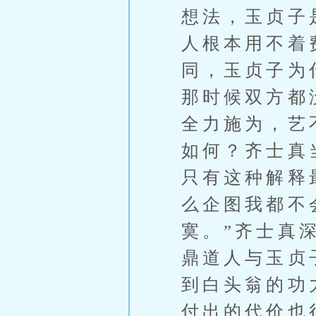
想法，玉贞子
人根本用不着
同，玉贞子为
那时候双方都
全力施为，艺
如何？齐士真
只有这种解释
么企图我都不
寞。”齐士真
鼎道人与玉贞
到白头翁的功
付出的代价也