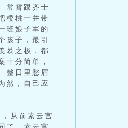
。常霄跟齐士
把樱桃一并带
一班娘子军的
个孩子，最引
羡慕之极，都
案十分简单，
。整日里愁眉
为然，自己应
，从前素云宫
同了，素云宫