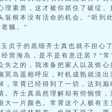
心理素质，这才被你抓住了破绽。
头翁根本没有活命的机会。”听到
那老贼。”
玉贞子的底细齐士真也就不担心了
力经营海岛，是不是有意迁居？”常
众矢之的，我准备把家人以及铁心
幽冥岛遥相呼应，时机成熟就淡出
解，常霄已经得到了一切，达到巅
情。齐士真虽然理解却有些惋惜，
很大一片颜色。常霄这个人极有主